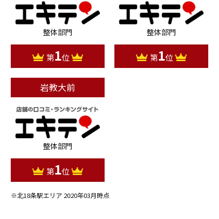
整体部門
整体部門
1
1
第
位
第
位
岩教大前
整体部門
1
第
位
※北18条駅エリア 2020年03月時点