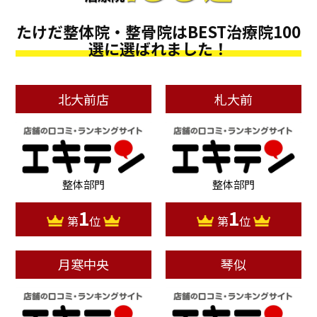
たけだ整体院・整骨院はBEST治療院100
選に選ばれました！
北大前店
札大前
整体部門
整体部門
1
1
第
位
第
位
月寒中央
琴似