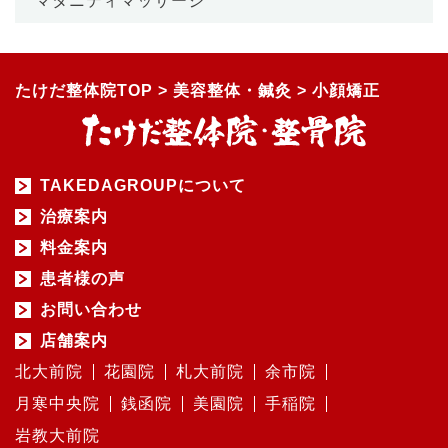
マタニティマッサージ
たけだ整体院TOP
>
美容整体・鍼灸
>
小顔矯正
TAKEDAGROUPについて
治療案内
料金案内
患者様の声
お問い合わせ
店舗案内
北大前院
花園院
札大前院
余市院
月寒中央院
銭函院
美園院
手稲院
岩教大前院