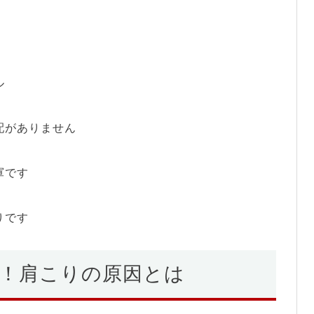
ル
配がありません
軍です
りです
！肩こりの原因とは